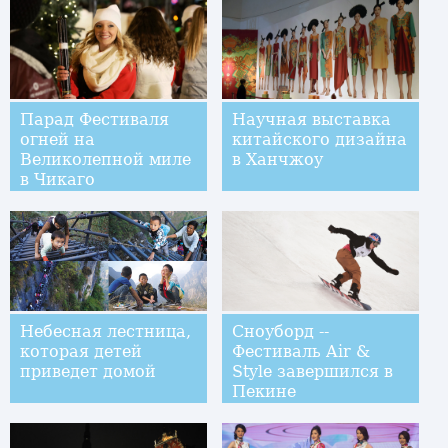
Парад Фестиваля
Научная выставка
огней на
китайского дизайна
Великолепной миле
в Ханчжоу
в Чикаго
Небесная лестница,
Сноуборд --
которая детей
Фестиваль Air &
приведет домой
Style завершился в
Пекине