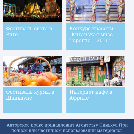
Фестиваль света в
Конкурс красоты
Риге
"Китайская мисс
Торонто -- 2016"
Фестиваль хурмы в
Интернет-кафе в
Шаньдуне
Африке
Авторское право принадлежит Агентству Синьхуа При
полном или частичном использовании материалов