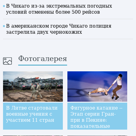
В Чикаго из-за экстремальных погодных
условий отменены более 500 рейсов
В американском городе Чикаго полиция
застрелила двух чернокожих
Фотогалерея
В Литве стартовали
Фигурное катание --
военные учения с
Этап серии Гран-
участием 11 стран
при в Пекине:
показательные
выступления