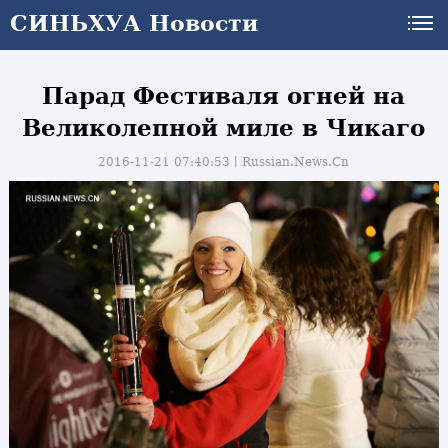
СИНЬХУА Новости
Парад Фестиваля огней на
Великолепной миле в Чикаго
2016-11-21 07:40:53丨
Russian.News.Cn
и