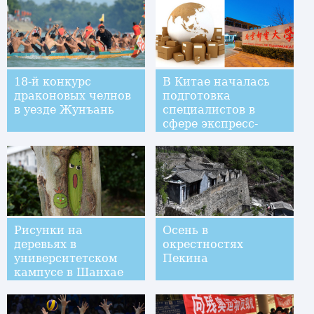
18-й конкурс
В Китае началась
драконовых челнов
подготовка
в уезде Жунъань
специалистов в
сфере экспресс-
доставки
Рисунки на
Осень в
деревьях в
окрестностях
университетском
Пекина
кампусе в Шанхае