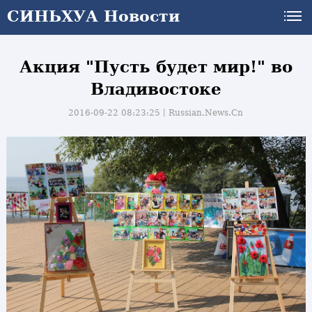
СИНЬХУА Новости
Акция "Пусть будет мир!" во
Владивостоке
2016-09-22 08:23:25丨
Russian.News.Cn
и