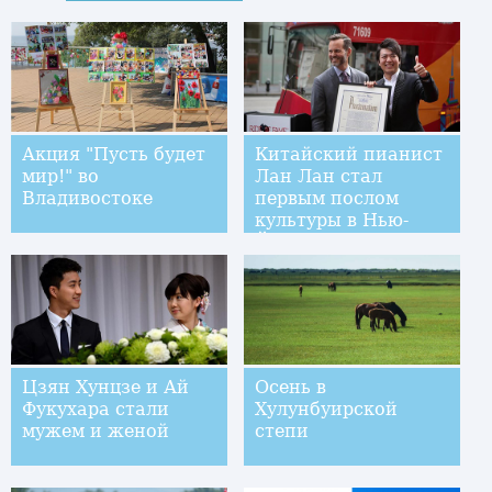
Акция "Пусть будет
Китайский пианист
мир!" во
Лан Лан стал
Владивостоке
первым послом
культуры в Нью-
Йорке
Цзян Хунцзе и Ай
Осень в
Фукухара стали
Хулунбуирской
мужем и женой
степи