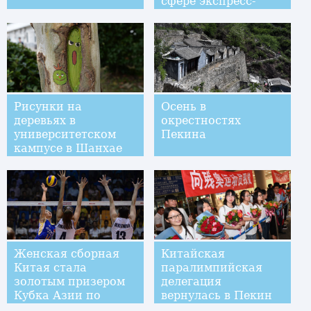
сфере экспресс-
доставки
Рисунки на
Осень в
деревьях в
окрестностях
университетском
Пекина
кампусе в Шанхае
Женская сборная
Китайская
Китая стала
паралимпийская
золотым призером
делегация
Кубка Азии по
вернулась в Пекин
волейболу
из Бразилии