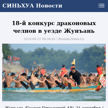
СИНЬХУА Новости
18-й конкурс драконовых
челнов в уезде Жунъань
2016-09-22 08:36:05丨
Russian.News.Cn
и