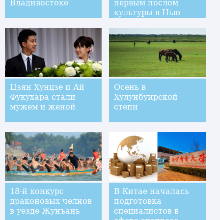
Владивостоке
первым послом
культуры в Нью-
Йорке
Цзян Хунцзе и Ай
Осень в
Фукухара стали
Хулунбуирской
мужем и женой
степи
18-й конкурс
В Китае началась
драконовых челнов
подготовка
в уезде Жунъань
специалистов в