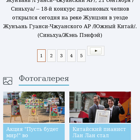
Жунъань /Гуанси-Чжуанский АР/, 21 сентября /
Синьхуа/ -- 18-й конкурс драконовых челнов
открылся сегодня на реке Жунцзян в уезде
Жунъань Гуанси-Чжуанского АР /Южный Китай/.
(Синьхуа/Жэнь Пэнфэй)
1
2
3
4
5
Фотогалерея
Акция "Пусть будет
Китайский пианист
мир!" во
Лан Лан стал