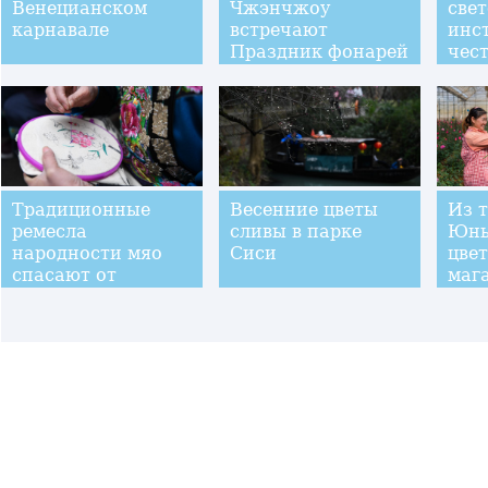
Венецианском
Чжэнчжоу
све
карнавале
встречают
инс
Праздник фонарей
чес
Фон
Традиционные
Весенние цветы
Из 
ремесла
сливы в парке
Юнь
народности мяо
Сиси
цве
спасают от
маг
бедности жителей
Таил
округа Сянси в
пут
провинции Хунань
кит