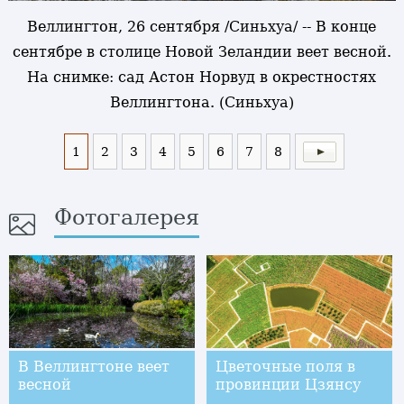
Веллингтон, 26 сентября /Синьхуа/ -- В конце
сентябре в столице Новой Зеландии веет весной.
На снимке: сад Астон Норвуд в окрестностях
Веллингтона. (Синьхуа)
1
2
3
4
5
6
7
8
Фотогалерея
В Веллингтоне веет
Цветочные поля в
весной
провинции Цзянсу