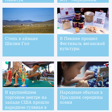
Тихого" во
Владивостоке
Степь в аймаке
В Пекине прошел
Шилин-Гол
Фестиваль веганской
культуры
В крупнейшем
Народные обычаи в
торговом центре на
Праздник середины
западе США прошло
осени
народное гулянье в