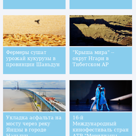
Фермеры сушат
"Крыша мира" --
урожай кукурузы в
округ Нгари в
провинции Шаньдун
Тибетском АР
Укладка асфальта на
16-й
мосту через реку
Международный
Янцзы в городе
кинофестиваль стран
Наньтун
АТР "Меридианы