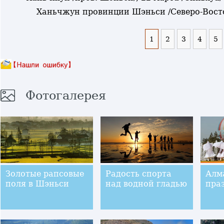
Ханьчжун провинции Шэньси /Северо-Восто
1
2
3
4
5
Фотогалерея
Золотые рапсовые
Радость спорта
Алм
поля в Шэньси
над водной гладью
пра