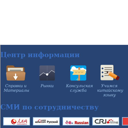
Центр информации
Справки и
Рынки
Консульская
Учимся
Материалы
служба
китайскому
языку
СМИ по сотрудничеству