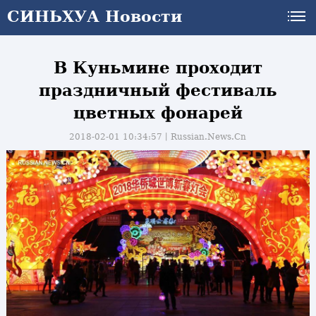
СИНЬХУА Новости
В Куньмине проходит
праздничный фестиваль
цветных фонарей
2018-02-01 10:34:57丨
Russian.News.Cn
и