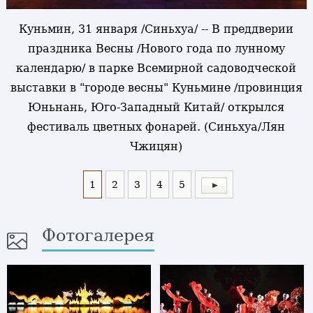
Куньмин, 31 января /Синьхуа/ -- В преддверии
праздника Весны /Нового года по лунному
календарю/ в парке Всемирной садоводческой
выставки в "городе весны" Куньмине /провинция
Юньнань, Юго-Западный Китай/ открылся
фестиваль цветных фонарей. (Синьхуа/Лян
Чжицян)
1
2
3
4
5
Фотогалерея