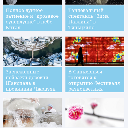
Полное лунное
Танцевальный
затмение и "кровавое
спектакль "Зима
суперлуние" в небе
Павлина" в
Китая
Тяньцзине
Заснеженные
В Саньмэнься
пейзажи деревни
готовятся к
Шансиань в
открытию Фестиваля
провинции Чжэцзян
разноцветных
фонарей