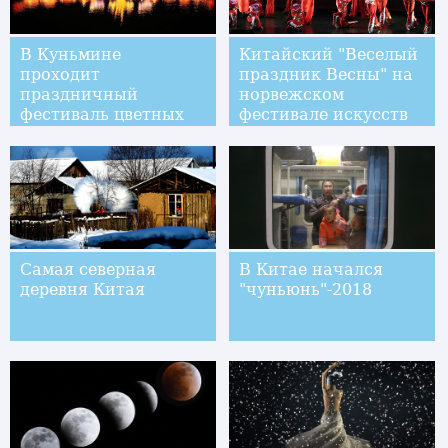
В Куньмине
Китайский "Веселый
проходит
праздник Весны" на
праздничный
норвежском
фестиваль цветных
фестивале искусств
фонарей
"Северное сияние"
Самая северная
В Китае начался
деревня Китая
"чуньюнь"-2018