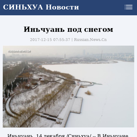
СИНЬХУА Новости
Иньчуань под снегом
2017-12-15 07:55:37丨
Russian.News.Cn
и
Иньчуань, 14 декабря /Синьхуа/ -- В Иньчуане,