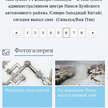
административном центре Нинся-Хуэйского
автономного района /Северо-Западный Китай/,
сегодня выпал снег. (Синьхуа/Ван Пэн)
1
2
3
4
5
6
7
8
Фотогалерея
Иньчуань под снегом
На водопаде Хукоу
выпал первый снег