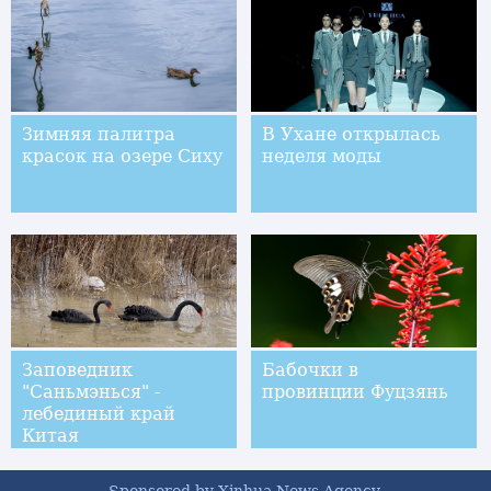
океанариума
Зимняя палитра
В Ухане открылась
красок на озере Сиху
неделя моды
Заповедник
Бабочки в
"Саньмэнься" -
провинции Фуцзянь
лебединый край
Китая