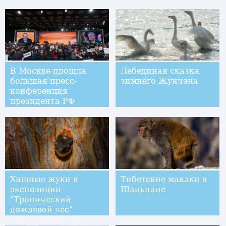
В Москве прошла
Лебединая сказка
большая пресс-
зимнего Жунчэна
конференция
президента РФ
В.Путина
Хищные жуки в
Тибетские макаки в
экспозиции
Шаньнане
"Тропический
дождевой лес"
Приморского