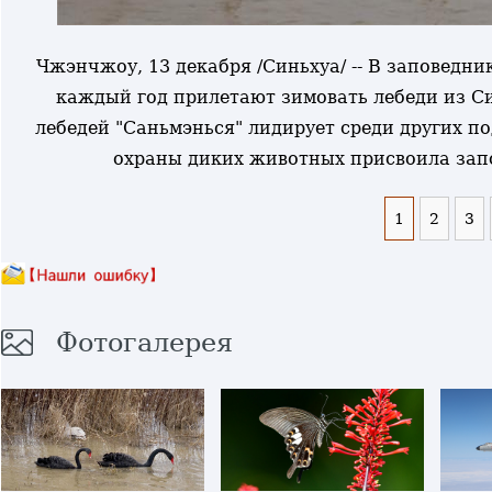
Чжэнчжоу, 13 декабря /Синьхуа/ -- В заповедни
каждый год прилетают зимовать лебеди из С
лебедей "Саньмэнься" лидирует среди других п
охраны диких животных присвоила запо
1
2
3
Фотогалерея