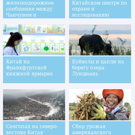
железнодорожное
Китайском центре по
сообщение между
охране и
Чанчунем и
исследованию
Гамбургом
больших панд
родилось рекордное
количество
детенышей
Китай на
Буйволы и цапли на
Франкфуртской
берегу озера
книжной ярмарке
Лунцюань
Снегопад на северо-
Сбор урожая
востоке Китая
американского