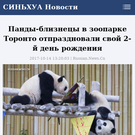
СИНЬХУА Новости
Панды-близнецы в зоопарке
Торонто отпраздновали свой 2-
й день рождения
2017-10-14 13:20:03丨
Russian.News.Cn
и