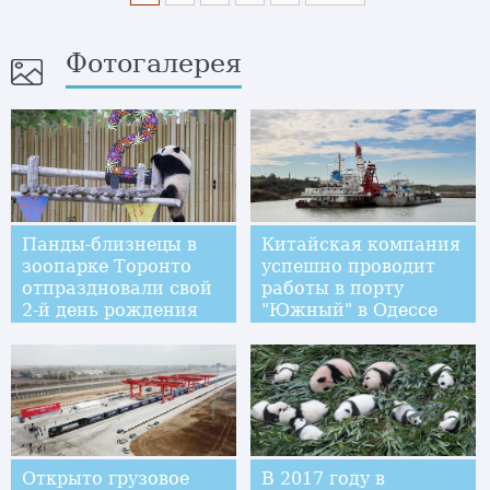
Фотогалерея
Панды-близнецы в
Китайская компания
зоопарке Торонто
успешно проводит
отпраздновали свой
работы в порту
2-й день рождения
"Южный" в Одессе
Открыто грузовое
В 2017 году в