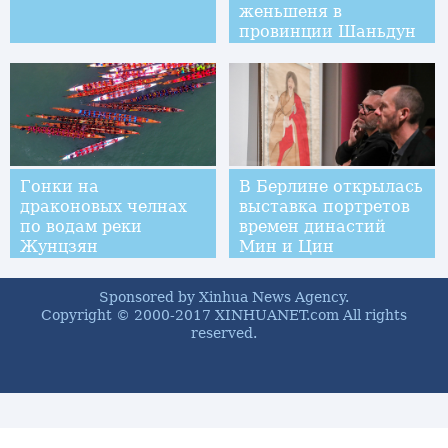
женьшеня в
провинции Шаньдун
Гонки на
В Берлине открылась
драконовых челнах
выставка портретов
по водам реки
времен династий
Жунцзян
Мин и Цин
Sponsored by Xinhua News Agency.
Copyright © 2000-2017 XINHUANET.com All rights
reserved.