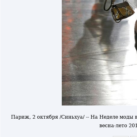
Париж, 2 октября /Синьхуа/ -- На Неделе мод
весна-лето 20