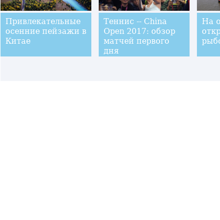
Привлекательные
Теннис -- China
На 
осенние пейзажи в
Open 2017: обзор
отк
Китае
матчей первого
рыб
дня