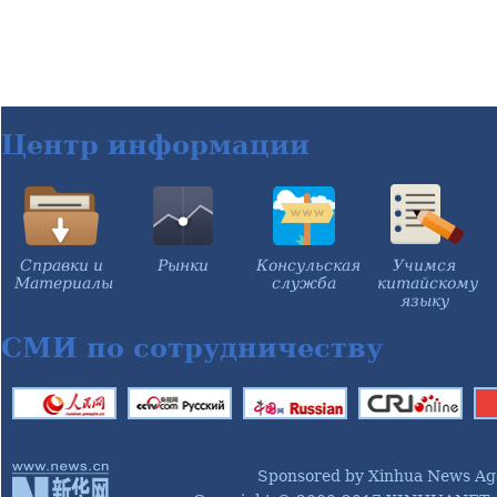
Центр информации
Справки и
Рынки
Консульская
Учимся
Материалы
служба
китайскому
языку
СМИ по сотрудничеству
Sponsored by Xinhua News Ag