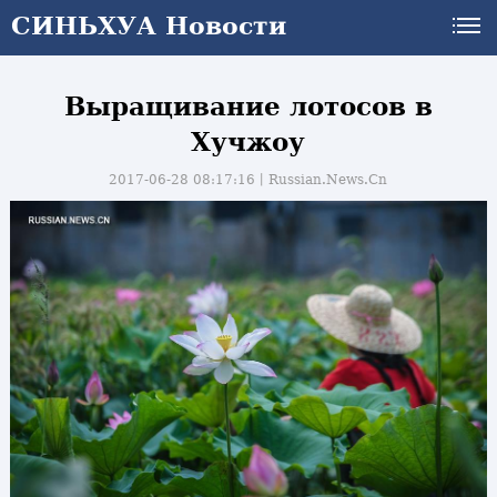
СИНЬХУА Новости
Выращивание лотосов в
Хучжоу
2017-06-28 08:17:16丨
Russian.News.Cn
и