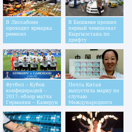
В Лиссабоне
В Бишкеке прошел
проходит ярмарка
первый чемпионат
ремесел
Кыргызстана по
дрифту
Футбол -- Кубок
Почта Китая
конфедераций --
выпустила марку по
2017: обзор матча
случаю
Германия -- Камерун
Международного
дня борьбы с
наркоманией и
незаконным
оборотом
наркотиков