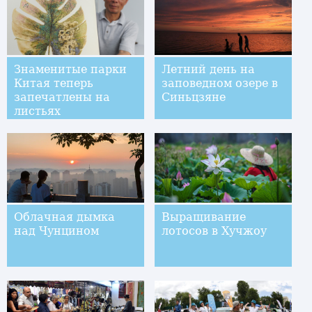
Знаменитые парки
Летний день на
Китая теперь
заповедном озере в
запечатлены на
Синьцзяне
листьях
Облачная дымка
Выращивание
над Чунцином
лотосов в Хучжоу