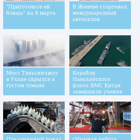
"Приготовьте ей
В Женеве стартовал
блюда" на 8 марта
международный
автосалон
Мост Тяньсинчжоу
Корабли
в Ухане скрылся в
Наньхайского
густом тумане
флота ВМС Китая
завершили учения
Праздничный показ
Обычная работа