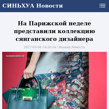
СИНЬХУА Новости
На Парижской неделе
представили коллекцию
сянганского дизайнера
2017-03-08 14:20:34丨
Russian.News.Cn
и