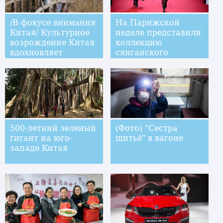
/В фокусе внимания
На Парижской
Китая/ Культурное
неделе представили
возрождение Китая
коллекцию
вдохновляет
сянганского
участников "двух
дизайнера
сессий"
500-летний зеленый
(Фото) "Сестра
гигант на юго-
шитьё" в вагоне
западе Китая