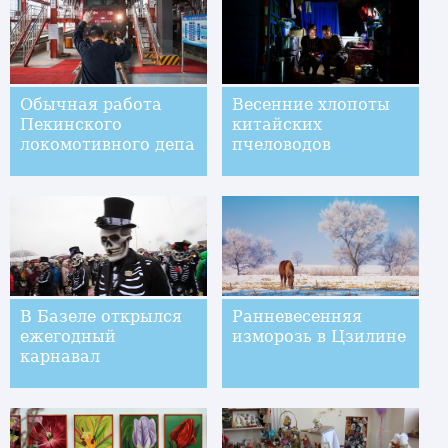
Обычная работа
Весенние хлопоты
Пекинского
китайских
локомотивного депа
пчеловодов
В Базеле открылся
Ранневесенняя
ежегодный
изморозь в Цзилине
карнавал