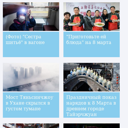
(Фото) "Сестра
"Приготовьте ей
шитьё" в вагоне
блюда" на 8 марта
Мост Тяньсинчжоу
Праздничный показ
в Ухане скрылся в
нарядов к 8 Марта в
густом тумане
древнем городе
Тайэрчжуан