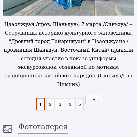
Цзаочжуан /пров. Шаньдун/, 7 марта /Синьхуа/ --
Сотрудницы историко-культурного заповедника
"Древний город Тайэрчжуан" в Цзаочжуане /
провинция Шаньдун, Восточный Китай/ приняли
сегодня участие в показе униформы
экскурсоводов, созданной по мотивам
традиционных китайских нарядов. (Синьхуа/Гао
Циминь)
1
2
3
4
5
Фотогалерея