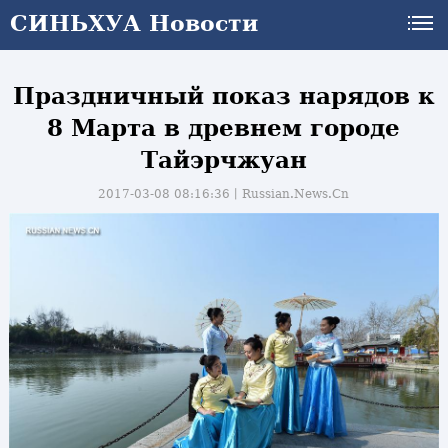
СИНЬХУА Новости
Праздничный показ нарядов к
8 Марта в древнем городе
Тайэрчжуан
2017-03-08 08:16:36丨
Russian.News.Cn
и