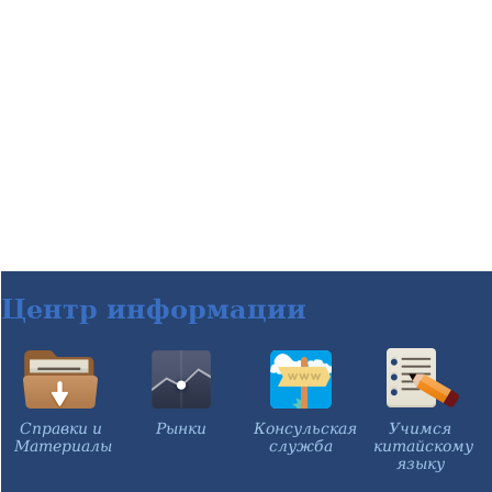
Центр информации
Справки и
Рынки
Консульская
Учимся
Материалы
служба
китайскому
языку