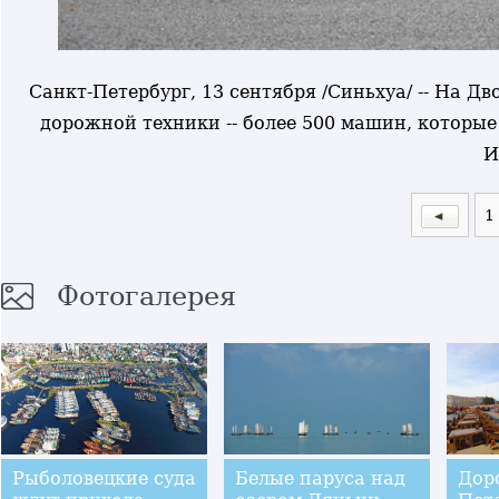
Санкт-Петербург, 13 сентября /Синьхуа/ -- На 
дорожной техники -- более 500 машин, которые 
И
1
Фотогалерея
Рыболовецкие суда
Белые паруса над
Дор