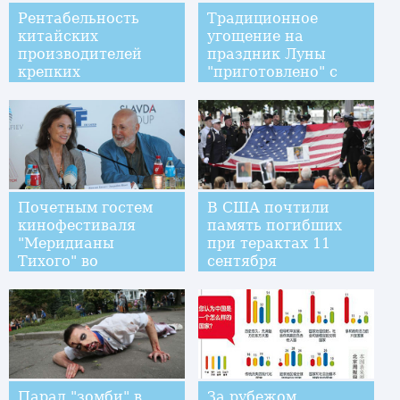
Рентабельность
Традиционное
китайских
угощение на
производителей
праздник Луны
крепких
"приготовлено" с
алкогольных
помощью 3D-
напитков
принтера
повысилась --
доклад
Почетным гостем
В США почтили
кинофестиваля
память погибших
"Меридианы
при терактах 11
Тихого" во
сентября
Владивостоке стала
британская актриса
Жаклин Биссет
Парад "зомби" в
За рубежом