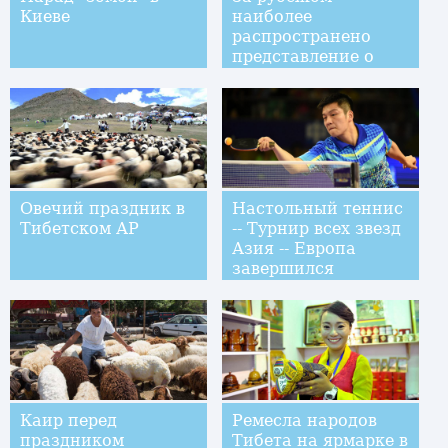
Киеве
наиболее
распространено
представление о
китайцах как о
трудолюбивом
народе -- опрос
Овечий праздник в
Настольный теннис
Тибетском АР
-- Турнир всех звезд
Азия -- Европа
завершился
победой азиатской
сборной
Каир перед
Ремесла народов
праздником
Тибета на ярмарке в