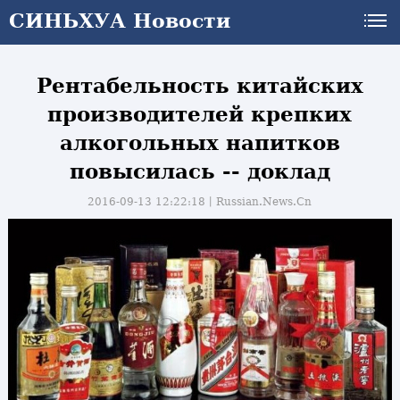
СИНЬХУА Новости
Рентабельность китайских
производителей крепких
алкогольных напитков
повысилась -- доклад
2016-09-13 12:22:18丨
Russian.News.Cn
и