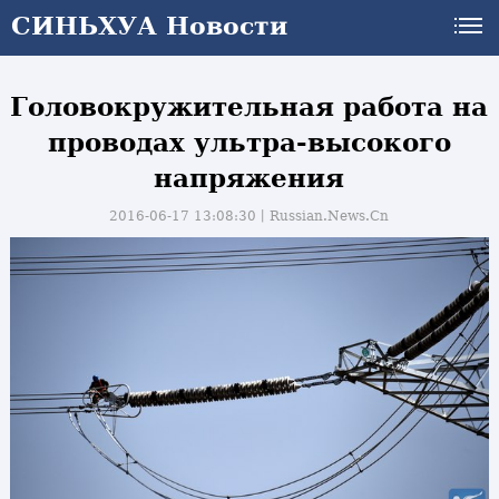
СИНЬХУА Новости
Головокружительная работа на
проводах ультра-высокого
напряжения
2016-06-17 13:08:30丨
Russian.News.Cn
и