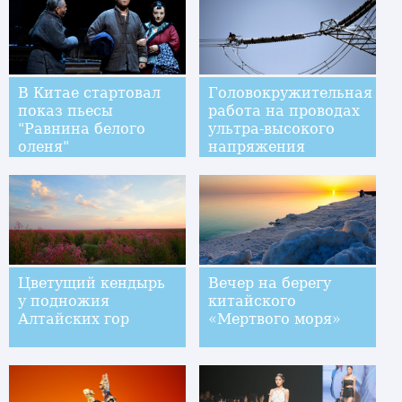
В Китае стартовал
Головокружительная
показ пьесы
работа на проводах
"Равнина белого
ультра-высокого
оленя"
напряжения
Цветущий кендырь
Вечер на берегу
у подножия
китайского
Алтайских гор
«Мертвого моря»