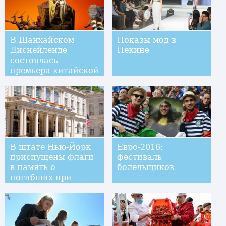
В Шанхайском
Показы мод в
Диснейленде
Пекине
состоялась
премьера китайской
версии мюзикла
"Король Лев"
В штате Нью-Йорк
Евро-2016:
приспущены флаги
фестиваль
в память о
болельщиков
погибших при
стрельбе в Орландо