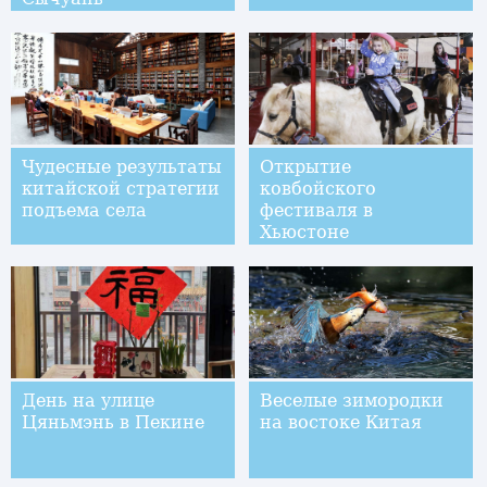
Чудесные результаты
Открытие
китайской стратегии
ковбойского
подъема села
фестиваля в
Хьюстоне
День на улице
Веселые зимородки
Цяньмэнь в Пекине
на востоке Китая