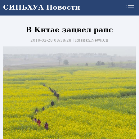
СИНЬХУА Новости
В Китае зацвел рапс
2019-02-28 08:38:28丨
Russian.News.Cn
и