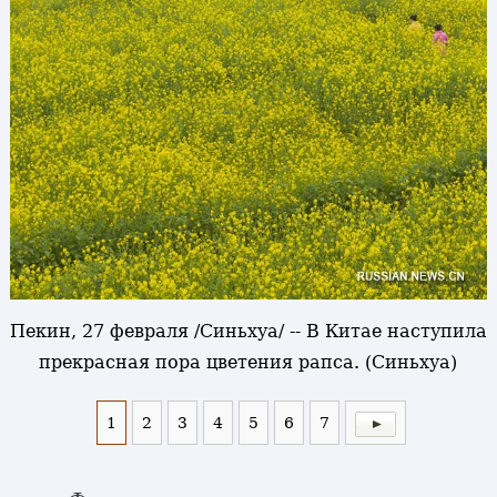
Пекин, 27 февраля /Синьхуа/ -- В Китае наступила
прекрасная пора цветения рапса. (Синьхуа)
1
2
3
4
5
6
7