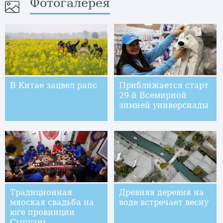
Фотогалерея
В Китае зацвел рапс
Приближается старт
29-й Всемирной
зимней универсиады
Традиционная
Древняя деревня на
мяоская свадьба на
воде встречает весну
юге провинции
Сычуань