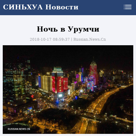
СИНЬХУА Новости
Ночь в Урумчи
2018-10-17 08:59:37丨
Russian.News.Cn
и