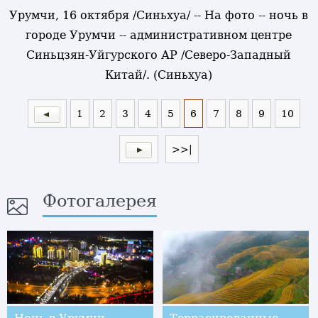
Урумчи, 16 октября /Синьхуа/ -- На фото -- ночь в
городе Урумчи -- административном центре
Синьцзян-Уйгурского АР /Северо-Западный
Китай/. (Синьхуа)
1
2
3
4
5
6
7
8
9
10
>>|
Фотогалерея