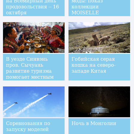
на Всемирный день
моды: показ
продовольствия -- 16
коллекции
октября
MOISELLE
В уезде Синвэнь
Гобийская серая
пров. Сычуань
кошка на северо-
развитие туризма
западе Китая
помогает местным
жителям избавиться
от нищеты
Соревнования по
Ночь в Монголии
запуску моделей