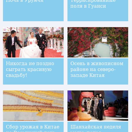
Ночь в Урумчи
Террасированные
поля в Гуанси
Никогда не поздно
Осень в живописном
сыграть красивую
районе на северо-
свадьбу!
западе Китая
Сбор урожая в Китае
Шанхайская неделя