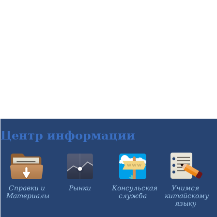
Центр информации
Справки и
Рынки
Консульская
Учимся
Материалы
служба
китайскому
языку