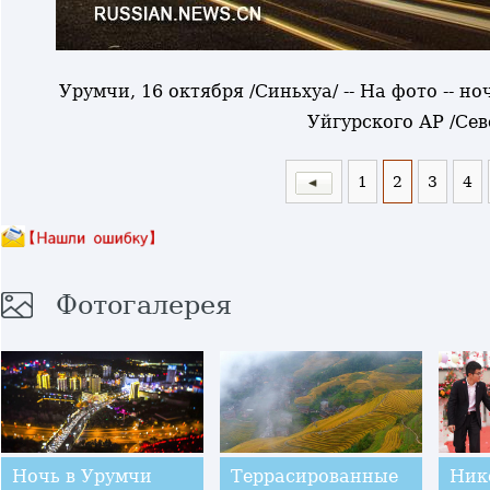
Урумчи, 16 октября /Синьхуа/ -- На фото -- н
Уйгурского АР /Сев
1
2
3
4
Фотогалерея
Ночь в Урумчи
Террасированные
Ник