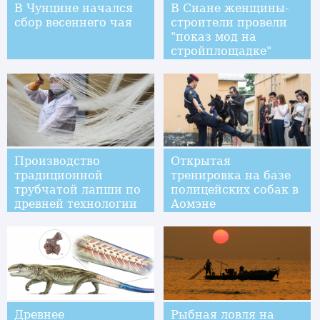
В Чунцине начался
В Сиане женщины-
сбор весеннего чая
строители провели
"показ мод на
стройплощадке"
Производство
Открытая
традиционной
тренировка на базе
трубчатой лапши по
полицейских собак в
древней технологии
Аомэне
в уезде Суйян
Древнее
Рыбная ловля на