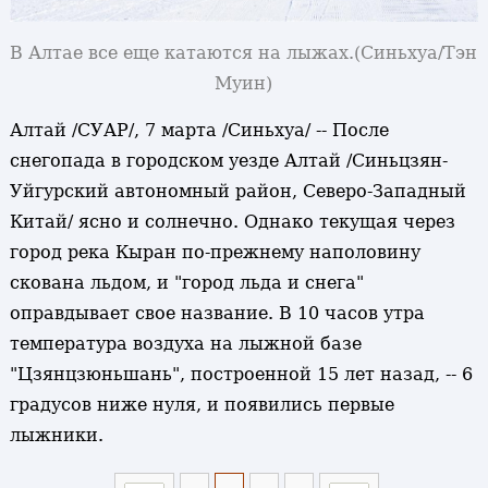
В Алтае все еще катаются на лыжах.
(Синьхуа/Тэн
Муин)
Алтай /СУАР/, 7 марта /Синьхуа/ -- После
снегопада в городском уезде Алтай /Синьцзян-
Уйгурский автономный район, Северо-Западный
Китай/ ясно и солнечно. Однако текущая через
город река Кыран по-прежнему наполовину
скована льдом, и "город льда и снега"
оправдывает свое название. В 10 часов утра
температура воздуха на лыжной базе
"Цзянцзюньшань", построенной 15 лет назад, -- 6
градусов ниже нуля, и появились первые
лыжники.