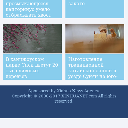
пресмыкающееся
закате
капторинус умело
отбрасывать хвост
В ханчжоуском
Изготовление
парке Сиси цветут 20
традиционной
тыс сливовых
китайской лапши в
деревьев
уезде Суйян на юго-
западе Китая
Sponsored by Xinhua News Agency.
Copyright © 2000-2017 XINHUANET.com All rights
reserved.