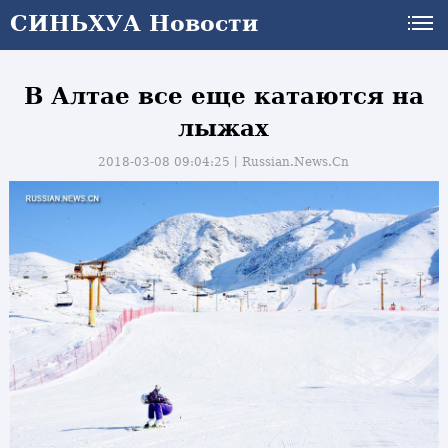
СИНЬХУА Новости
В Алтае все еще катаются на
лыжах
2018-03-08 09:04:25丨
Russian.News.Cn
и