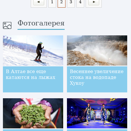
1
2
3
4
Фотогалерея
В Алтае все еще
Весеннее увеличение
катаются на лыжах
стока на водопаде
Хукоу