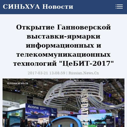
СИНЬХУА Новости
Открытие Ганноверской
выставки-ярмарки
информационных и
телекоммуникационных
технологий "ЦеБИТ-2017"
2017-03-21 13:08:59丨
Russian.News.Cn
и