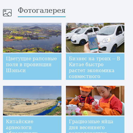
Фотогалерея
Цветущие рапсовые
Бизнес на троих -- В
поля в провинции
Китае быстро
Шэньси
растет экономика
совместного
потребления
Китайские
Грациозные яйца
археологи
дня весеннего