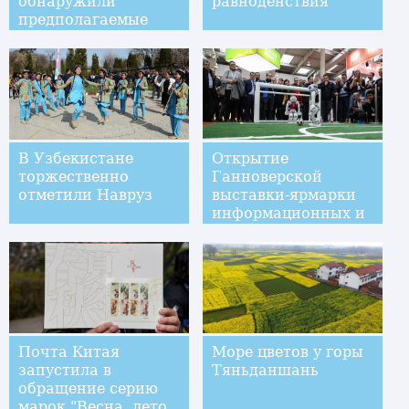
обнаружили
равноденствия
предполагаемые
затонувшие
сокровища Чжан
Сяньчжуна
В Узбекистане
Открытие
торжественно
Ганноверской
отметили Навруз
выставки-ярмарки
информационных и
телекоммуникационных
технологий
"ЦеБИТ-2017"
Почта Китая
Море цветов у горы
запустила в
Тяньданшань
обращение серию
марок "Весна, лето,