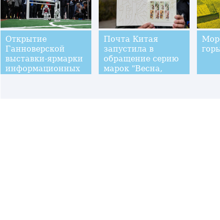
Открытие
Почта Китая
Море
Ганноверской
запустила в
гор
выставки-ярмарки
обращение серию
информационных
марок "Весна,
и
лето, осень зима"
телекоммуникационных
технологий
"ЦеБИТ-2017"