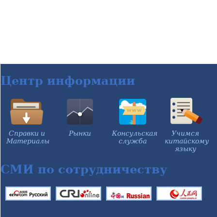
Центр информации
Справки и
Рынки
Консульская
Учимся
Материалы
служба
китайскому
языку
СМИ по сотрудничеству