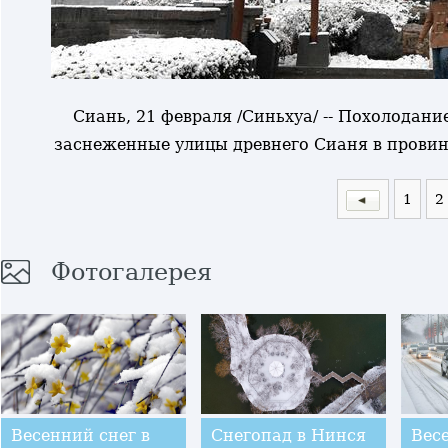
Сиань, 21 февраля /Синьхуа/ -- Похолодани
заснеженные улицы древнего Сианя в провин
1
2
Фотогалерея
Весенний снег в
Снегопад в Нинся
Вес