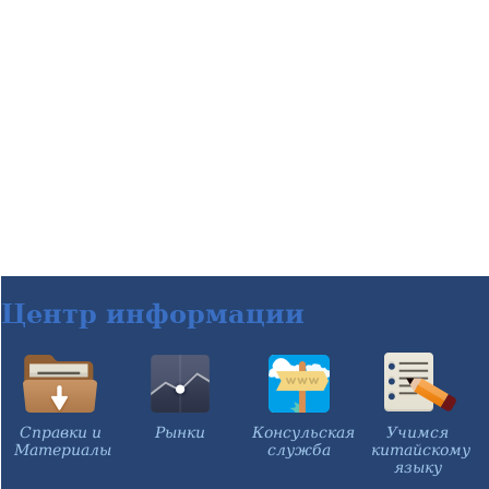
Центр информации
Справки и
Рынки
Консульская
Учимся
Материалы
служба
китайскому
языку