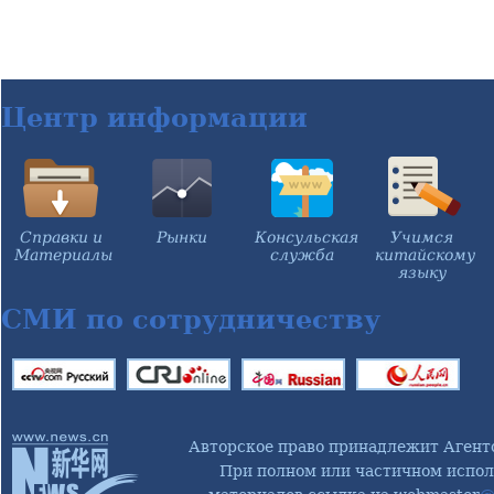
Центр информации
Справки и
Рынки
Консульская
Учимся
Материалы
служба
китайскому
языку
СМИ по сотрудничеству
Авторское право принадлежит Агент
При полном или частичном испол