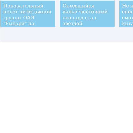
Показательный
Отъевшийся
Не 
полет пилотажной
дальневосточный
спе
группы ОАЭ
леопард стал
смо
"Рыцари" на
звездой
кит
выставке IDEX
китайского
стю
интернета