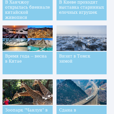
В Ханчжоу
В Киеве проходит
открылась биеннале
выставка старинных
китайской
елочных игрушек
живописи
Время года -- весна
Визит в Томск
в Китае
зимой
Зоопарк "Чанлун" в
Сдана в