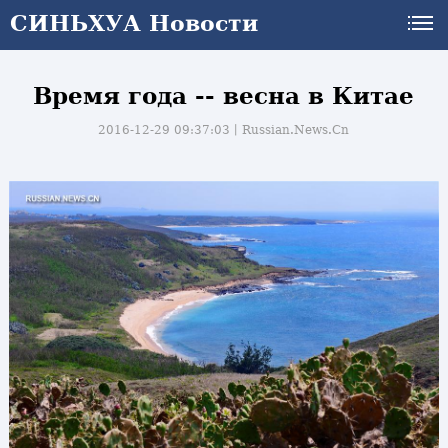
СИНЬХУА Новости
Время года -- весна в Китае
2016-12-29 09:37:03丨
Russian.News.Cn
и