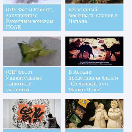
(GIF Фото) Ракеты,
Ежегодный
запущенные
фестиваль слонов в
Ракетным войскам
Непале
НОАК
(GIF Фото)
В Астане
Удивительные
представили фильм
животные -
"Шелковый путь
эксперты
Марко Поло"
маскировки