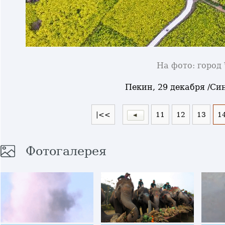
На фото: город
Пекин, 29 декабря /Синь
|<<
11
12
13
1
Фотогалерея