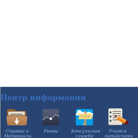
Центр информации
Справки и
Рынки
Консульская
Учимся
Материалы
служба
китайскому