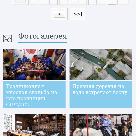
>>|
Фотогалерея
Традиционная
Древняя деревня на
мяоская свадьба на
воде встречает весну
юге провинции
Сычуань