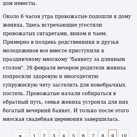
дом невесты.
Около 6 часов утра провожатые подошли к дому
жениха. Здесь встречающие угостили
провожатых сигаретами, вином и чаем.
Примерно в полдень родственники и друзья
молодоженов все вместе приступили к
праздничному мяоскому "банкету за длинным
столом". 26 февраля вечером родители жениха
попросили здоровую и многодетную
супружескую чету застелить для новобрачных
постель. Провожатые начали собираться в
обратный путь, семья жениха устроила для них
богатый вечерний банкет. И только после этого
мяоская свадебная церемония завершилась.
1
2
3
4
5
6
7
8
9
10