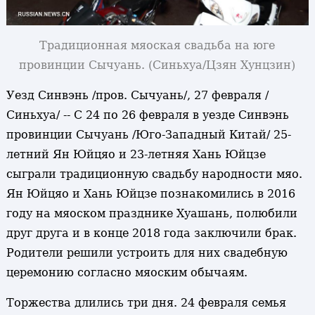
Традиционная мяоская свадьба на юге
провинции Сычуань
. (Синьхуа/Цзян Хунцзин)
Уезд Синвэнь /пров. Сычуань/, 27 февраля /
Синьхуа/ -- С 24 по 26 февраля в уезде Синвэнь
провинции Сычуань /Юго-Западный Китай/ 25-
летний Ян Юйцяо и 23-летняя Хань Юйцзе
сыграли традиционную свадьбу народности мяо.
Ян Юйцяо и Хань Юйцзе познакомились в 2016
году на мяоском празднике Хуашань, полюбили
друг друга и в конце 2018 года заключили брак.
Родители решили устроить для них свадебную
церемонию согласно мяоским обычаям.
Торжества длились три дня. 24 февраля семья