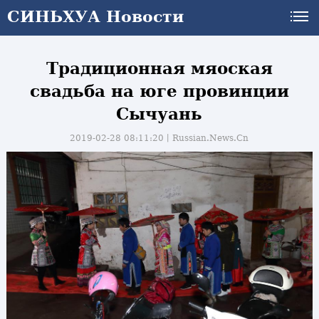
СИНЬХУА Новости
Традиционная мяоская
свадьба на юге провинции
Сычуань
2019-02-28 08:11:20丨
Russian.News.Cn
и