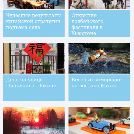
Чудесные результаты
Открытие
китайской стратегии
ковбойского
подъема села
фестиваля в
Хьюстоне
День на улице
Веселые зимородки
Цяньмэнь в Пекине
на востоке Китая