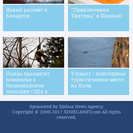
Яркий рассвет в
"Приключения
Беларуси
Тинтина" в Шанхае!
Панда празднует
Улувату - популярное
новоселье в
туристическое место
Национальном
на Бали
зоопарке США в
Вашингтоне
Sponsored by Xinhua News Agency.
Copyright © 2000-2017 XINHUANET.com All rights
reserved.