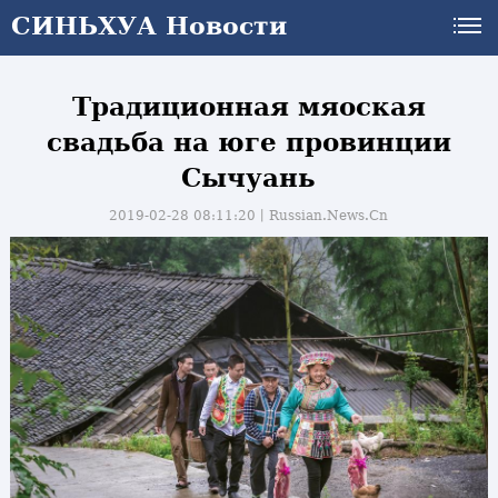
СИНЬХУА Новости
Традиционная мяоская
свадьба на юге провинции
Сычуань
2019-02-28 08:11:20丨
Russian.News.Cn
и