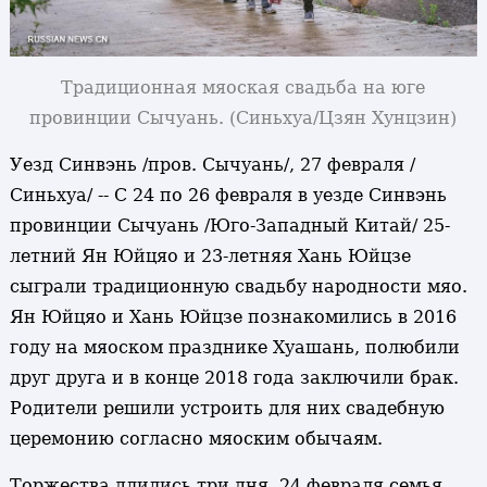
Традиционная мяоская свадьба на юге
провинции Сычуань
. (Синьхуа/Цзян Хунцзин)
Уезд Синвэнь /пров. Сычуань/, 27 февраля /
Синьхуа/ -- С 24 по 26 февраля в уезде Синвэнь
провинции Сычуань /Юго-Западный Китай/ 25-
летний Ян Юйцяо и 23-летняя Хань Юйцзе
сыграли традиционную свадьбу народности мяо.
Ян Юйцяо и Хань Юйцзе познакомились в 2016
году на мяоском празднике Хуашань, полюбили
друг друга и в конце 2018 года заключили брак.
Родители решили устроить для них свадебную
церемонию согласно мяоским обычаям.
Торжества длились три дня. 24 февраля семья