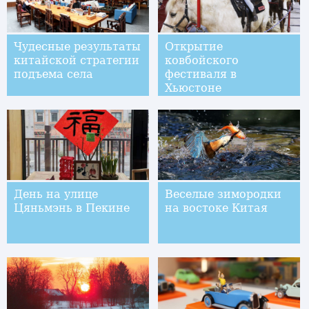
Чудесные результаты
Открытие
китайской стратегии
ковбойского
подъема села
фестиваля в
Хьюстоне
День на улице
Веселые зимородки
Цяньмэнь в Пекине
на востоке Китая