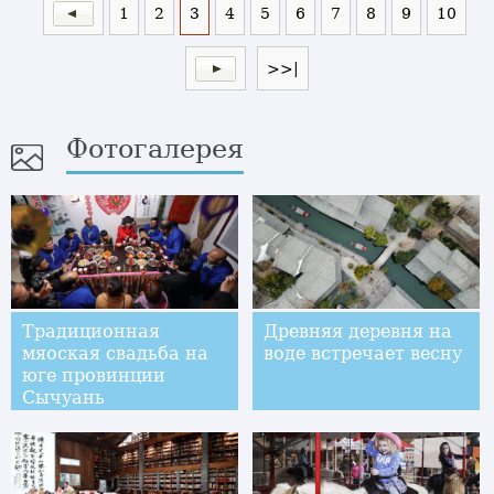
1
2
3
4
5
6
7
8
9
10
>>|
Фотогалерея
Традиционная
Древняя деревня на
мяоская свадьба на
воде встречает весну
юге провинции
Сычуань