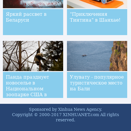
Яркий рассвет в
"Приключения
Беларуси
Тинтина" в Шанхае!
Панда празднует
Улувату - популярное
новоселье в
туристическое место
Национальном
на Бали
зоопарке США в
Вашингтоне
Sponsored by Xinhua News Agency.
Copyright © 2000-2017 XINHUANET.com All rights
reserved.