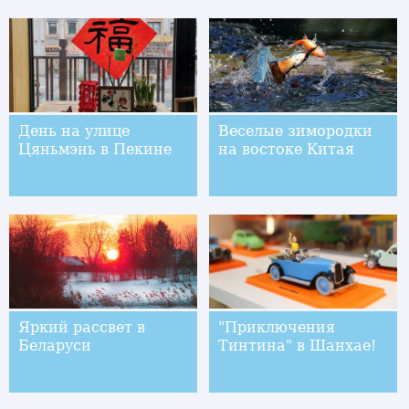
День на улице
Веселые зимородки
Цяньмэнь в Пекине
на востоке Китая
Яркий рассвет в
"Приключения
Беларуси
Тинтина" в Шанхае!