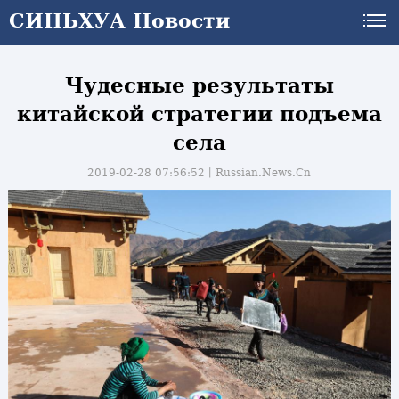
СИНЬХУА Новости
Чудесные результаты
китайской стратегии подъема
села
2019-02-28 07:56:52丨
Russian.News.Cn
и