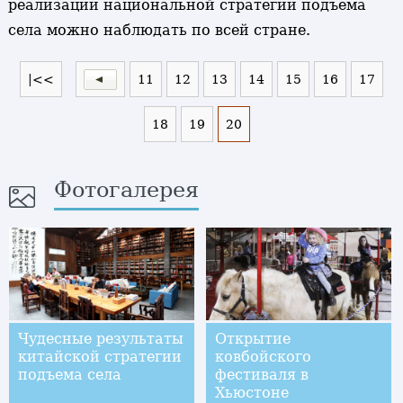
реализации национальной стратегии подъема
села можно наблюдать по всей стране.
|<<
11
12
13
14
15
16
17
18
19
20
Фотогалерея
Чудесные результаты
Открытие
китайской стратегии
ковбойского
подъема села
фестиваля в
Хьюстоне