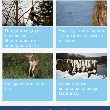
Панда празднует
Улувату - популярное
новоселье в
туристическое место
Национальном
на Бали
зоопарке США в
Вашингтоне
Возвращение ланей в
Живописные
лес
ледопады на озере
Цзинпоху