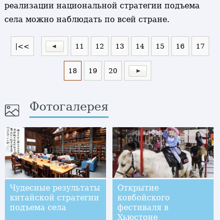
реализации национальной стратегии подъема
села можно наблюдать по всей стране.
|<<
11
12
13
14
15
16
17
18
19
20
Фотогалерея
Чудесные результаты
Открытие
китайской стратегии
ковбойского
подъема села
фестиваля в
Хьюстоне