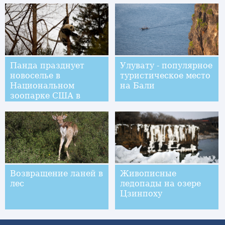
Панда празднует
Улувату - популярное
новоселье в
туристическое место
Национальном
на Бали
зоопарке США в
Вашингтоне
Возвращение ланей в
Живописные
лес
ледопады на озере
Цзинпоху