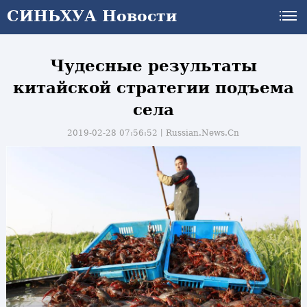
СИНЬХУА Новости
Чудесные результаты
китайской стратегии подъема
села
2019-02-28 07:56:52丨
Russian.News.Cn
и