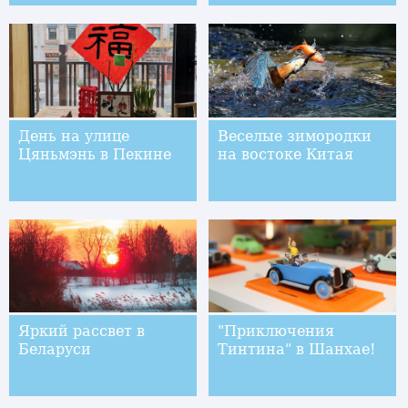
День на улице
Веселые зимородки
Цяньмэнь в Пекине
на востоке Китая
Яркий рассвет в
"Приключения
Беларуси
Тинтина" в Шанхае!