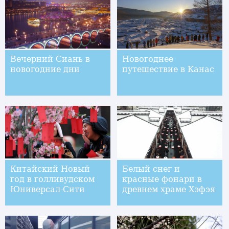
Вечерний Сиань в
Новогоднее
новогодние дни
путешествие в Канас
Китайский Новый
Белый снег и
год в голливудском
красные фонари в
Юниверсал-Сити
древнем храме Хэфэя