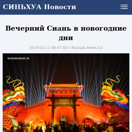
СИНЬХУА Новости
Вечерний Сиань в новогодние
дни
2019-02-11 08:07:00丨
Russian.News.Cn
и