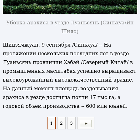
Уборка арахиса в уезде Луаньсянь (Синьхуа/Ян
Шияо)
Шицзячжуан, 9 сентября /Синьхуа/ -- На
протяжении нескольких последних лет в уезде
Луаньсянь провинции Хэбэй /Северный Китай/ в
промышленных масштабах успешно выращивают
высокоурожайный высококачественный арахис.
На данный момент площадь возделывания
арахиса в уезде достигла почти 17 тыс га, а
годовой объем производства -- 600 млн юаней.
1
2
3