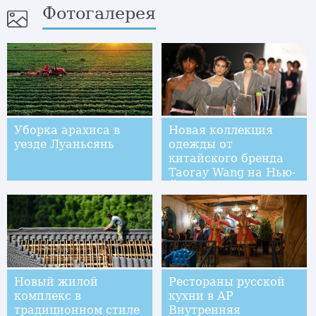
Фотогалерея
Уборка арахиса в
Новая коллекция
уезде Луаньсянь
одежды от
китайского бренда
Taoray Wang на Нью-
Йоркской неделе
моды
Новый жилой
Рестораны русской
комплекс в
кухни в АР
традиционном стиле
Внутренняя