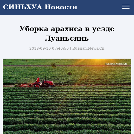
СИНЬХУА Новости
Уборка арахиса в уезде
Луаньсянь
2018-09-10 07:46:50丨
Russian.News.Cn
и