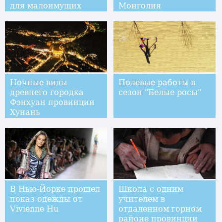
для малоимущих
Монголия
семей в провинции
Хубэй
Ночные виды
Полевые работы в
древнего городка
сезон "Белые росы"
Фэнхуан провинции
Хунань
В Нью-Йорке прошел
Школа с одним
показ одежды от
учителем в
Vivienne Hu
отдаленном горном
районе провинции