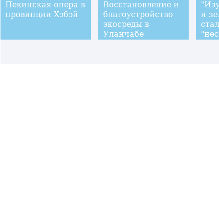
Пекинская опера в
Восстановление и
"Из
провинции Хэбэй
благоустройство
и з
экосреды в
ста
Уланчабе
"не
сок
бед
уез