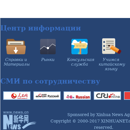
Центр информации
Справки и
Рынки
Консульская
Учимся
Материалы
служба
китайскому
языку
СМИ по сотрудничеству
Sponsored by Xinhua News Ag
Copyright © 2000-2017 XINHUANET.co
reserved.