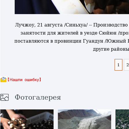
Лучжоу, 21 августа /Синьхуа/ -- Производств
занятости для жителей в уезде Сюйюн /пр
поставляются в провинции Гуандун /Южный К
другие районы
1
2
Фотогалерея