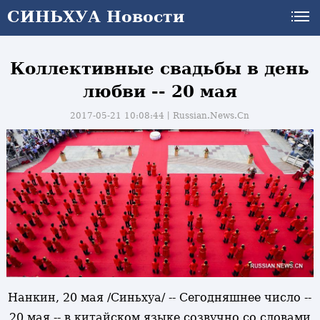
СИНЬХУА Новости
Коллективные свадьбы в день
любви -- 20 мая
2017-05-21 10:08:44丨
Russian.News.Cn
Нанкин, 20 мая /Синьхуа/ -- Сегодняшнее число --
и
20 мая -- в китайском языке созвучно со словами