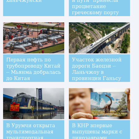
ханьчжунски
и пути" принесла
процветание
греческому порту
Пирей
Первая нефть по
Участок железной
трубопроводу Китай
дороги Баоцзи --
-- Мьянма добралась
Ланьчжоу в
до Китая
провинции Ганьсу
запущен в тестовом
режиме
В Урумчи открыта
В КНР впервые
мультимодальная
выпущены марки с
транспортная
динозаврами