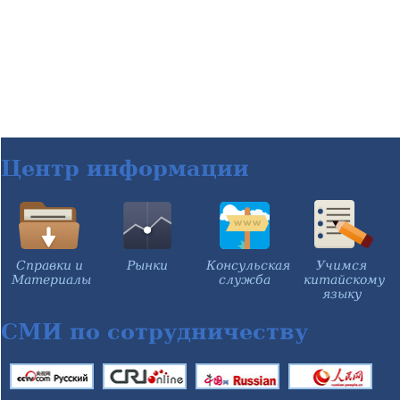
Центр информации
Справки и
Рынки
Консульская
Учимся
Материалы
служба
китайскому
языку
СМИ по сотрудничеству