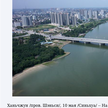
Ханьчжун /пров. Шэньси/, 10 мая /Синьхуа/ -- Н