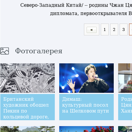
Северо-Западный Китай/ -- родины Чжан Цяня
дипломата, первооткрывателя В
1
2
3
Фотогалерея
Британский
Димаш:
Род
художник обошел
культурный посол
Цяня
Пекин по
на Шелковом пути
Хан
кольцевой дороге,
чтобы нарисовать
карту