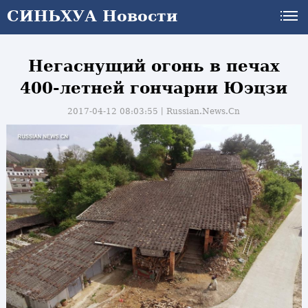
СИНЬХУА Новости
Негаснущий огонь в печах
400-летней гончарни Юэцзи
2017-04-12 08:03:55丨
Russian.News.Cn
и