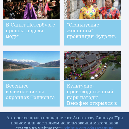
В Санкт-Петербурге
"Сюньпуские
прошла неделя
женщины"
моды
провинции Фуцзянь
Весеннее
Культурно-
великолепие на
производственный
окраинах Ташкента
парк пагоды
Вэньфэн открылся в
Лояне
Авторское право принадлежит Агентству Синьхуа При
полном или частичном использовании материалов
ссылка на webmaster
@xinhua.org обязательна