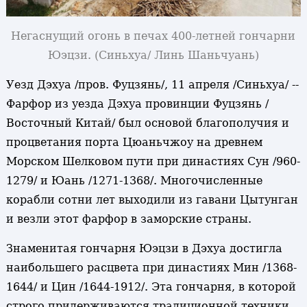
Негаснущий огонь в печах 400-летней гончарни
Юэцзи
. (Синьхуа/ Линь Шаньчуань)
Уезд Дэхуа /пров. Фуцзянь/, 11 апреля /Синьхуа/ --
Фарфор из уезда Дэхуа провинции Фуцзянь /
Восточный Китай/ был основой благополучия и
процветания порта Цюаньчжоу на древнем
Морском Шелковом пути при династиях Сун /960-
1279/ и Юань /1271-1368/. Многочисленные
корабли сотни лет выходили из гавани Цытунган
и везли этот фарфор в заморские страны.
Знаменитая гончарня Юэцзи в Дэхуа достигла
наибольшего расцвета при династиях Мин /1368-
1644/ и Цин /1644-1912/. Эта гончарня, в которой
строго придерживаются традиционной техники