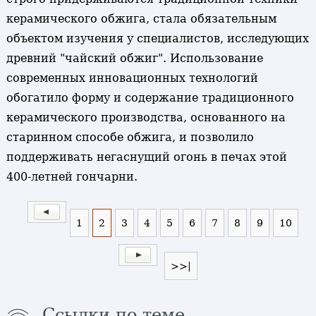
керамического обжига, стала обязательным
объектом изучения у специалистов, исследующих
древний "чайский обжиг". Использование
современных инновационных технологий
обогатило форму и содержание традиционного
керамического производства, основанного на
старинном способе обжига, и позволило
поддерживать негаснущий огонь в печах этой
400-летней гончарни.
1
2
3
4
5
6
7
8
9
10
>>|
Ссылки по теме