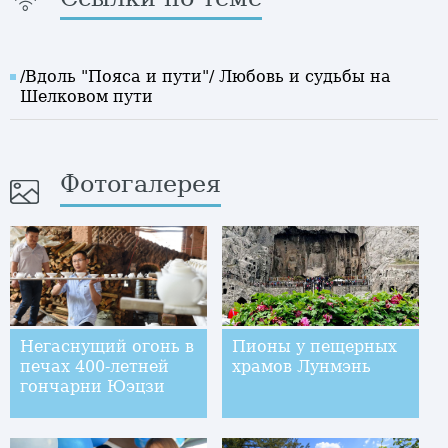
/Вдоль "Пояса и пути"/ Любовь и судьбы на
Шелковом пути
Фотогалерея
Негаснущий огонь в
Пионы у пещерных
печах 400-летней
храмов Лунмэнь
гончарни Юэцзи