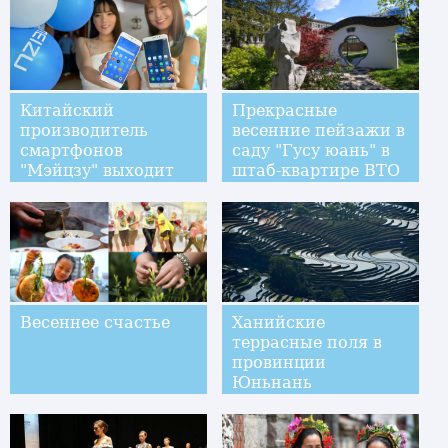
Китайский
Прекрасные
производитель
весенние пейзажи в
смартфонов
саду "Гусу юань" в
"Мэйцзу" выходит
штаб-квартире ВТО
на малайзийский
в Женеве
рынок
Весеннее счастье
Ханийские
террасные поля в
провинции
Юньнань