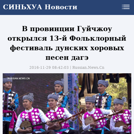
СИНЬХУА Новости
В провинции Гуйчжоу
открылся 13-й Фольклорный
фестиваль дунских хоровых
песен дагэ
2016-11-29 08:42:03丨
Russian.News.Cn
и