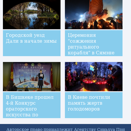
Городской уезд
Церемония
Дали в начале зимы
"сожжения
ритуального
корабля" в Сямэне
В Бишкеке прошел
В Киеве почтили
4-й Конкурс
память жертв
ораторского
голодоморов
искусства по
китайскому языку
среди студентов
Авторское право принадлежит Агентству Синьхуа При