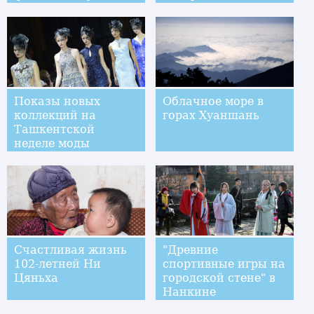
хоровых песен дагэ
Показы новых
Облачное море в
коллекций на
горах Хуаншань
Ташкентской
неделе моды
Счастливая жизнь
"Древние
102-летней Ни
спортивные игры на
Цяньха
городской стене" в
Нанкине