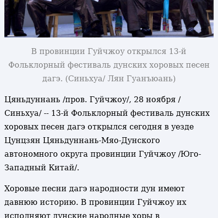
В провинции Гуйчжоу открылся 13-й
Фольклорный фестиваль дунских хоровых песен
дагэ
. (Синьхуа/ Лян Гуанъюань)
Цяньдуннань /пров. Гуйчжоу/, 28 ноября /
Синьхуа/ -- 13-й Фольклорный фестиваль дунских
хоровых песен дагэ открылся сегодня в уезде
Цунцзян Цяньдуннань-Мяо-Дунского
автономного округа провинции Гуйчжоу /Юго-
Западный Китай/.
Хоровые песни дагэ народности дун имеют
давнюю историю. В провинции Гуйчжоу их
исполняют дунские народные хоры в