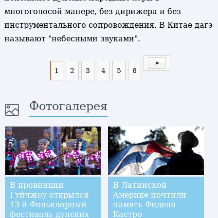
многоголосой манере, без дирижера и без
инструментального сопровождения. В Китае дагэ
называют "небесными звуками".
1
2
3
4
5
6
Фотогалерея
В провинции
В Латинской
Гуйчжоу открылся
Америке почтили
13-й Фольклорный
память Фиделя
фестиваль дунских
Кастро