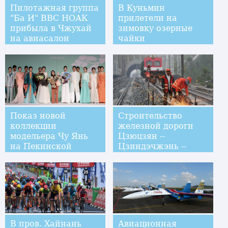
Пилотажная группа
В Куньмин
"Ба И" ВВС НОАК
прилетели на
прибыла в Чжухай
зимовку озерные
на авиасалон
чайки
Показ новой
Строительство
коллекции
железной дороги
модельера Чу Янь
Цзюцзян --
на Пекинской
Цзиндэчжэнь --
неделе моды
Цюйчжоу вступило
в завершающую
стадию
В пров. Хайнань
Авиационная