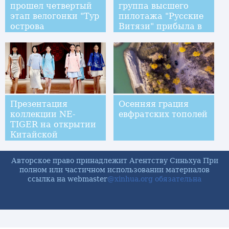
прошел четвертый
группа высшего
этап велогонки "Тур
пилотажа "Русские
острова
Витязи" прибыла в
Хайнань-2016"
Чжухай для участия
в авиасалоне
Презентация
Осенняя грация
коллекции NE-
евфратских тополей
TIGER на открытии
Китайской
международной
недели моды
Авторское право принадлежит Агентству Синьхуа При
полном или частичном использовании материалов
ссылка на webmaster
@xinhua.org обязательна