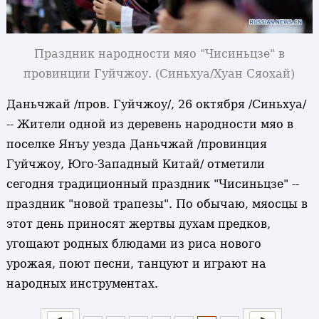
Праздник народности мяо "Чисиньцзе" в
провинции Гуйчжоу. (Синьхуа/Хуан Сяохай)
Даньчжай /пров. Гуйчжоу/, 26 октября /Синьхуа/
-- Жители одной из деревень народности мяо в
поселке Янъу уезда Даньчжай /провинция
Гуйчжоу, Юго-Западный Китай/ отметили
сегодня традиционный праздник "Чисиньцзе" --
праздник "новой трапезы". По обычаю, мяосцы в
этот день приносят жертвы духам предков,
угощают родных блюдами из риса нового
урожая, поют песни, танцуют и играют на
народных инструментах.