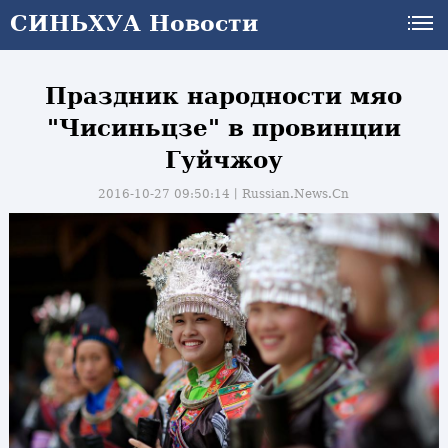
СИНЬХУА Новости
Праздник народности мяо
"Чисиньцзе" в провинции
Гуйчжоу
2016-10-27 09:50:14丨
Russian.News.Cn
и