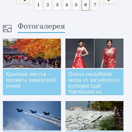
1
2
3
4
5
6
7
Фотогалерея
Красные листья --
Показ свадебной
примета пекинской
моды от китайского
осени
кутюрье Цай
Чжунханя на
Пекинской неделе
моды