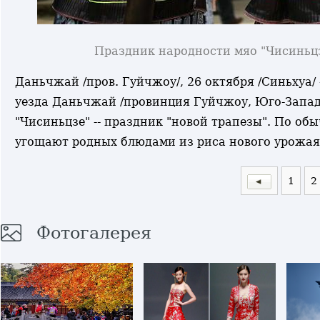
Праздник народности мяо "Чисиньцз
Даньчжай /пров. Гуйчжоу/, 26 октября /Синьхуа/
уезда Даньчжай /провинция Гуйчжоу, Юго-Запа
"Чисиньцзе" -- праздник "новой трапезы". По об
угощают родных блюдами из риса нового урожая,
1
2
Фотогалерея