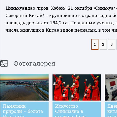
Циньхуандао /пров. Хэбэй/, 21 октября /Синьхуа/
Северный Китай/ -- крупнейшие в стране водно-б
площадь достигает 164,2 га. По данным ученых, з
числа живущих в Китае видов пернатых, в том чи
1
2
3
Фотогалерея
Памятник
Искусство
Дне
природы -- болота
Синьцзяна в
кит
Бэйдайхе
столице Шри-
косм