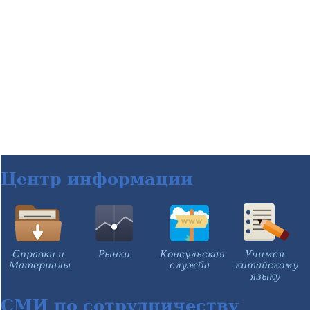
Центр информации
Справки и
Рынки
Консульская
Учимся
Материалы
служба
китайскому
языку
СМИ по сотрудничеству