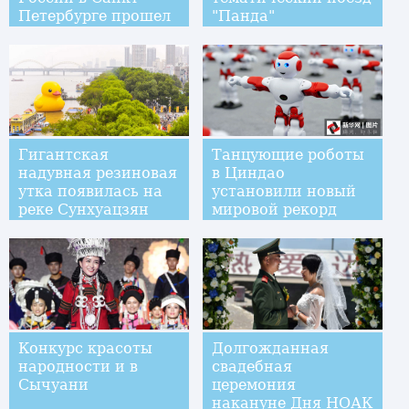
Петербурге прошел
"Панда"
парад боевых
кораблей
Гигантская
Танцующие роботы
надувная резиновая
в Циндао
утка появилась на
установили новый
реке Сунхуацзян
мировой рекорд
Конкурс красоты
Долгожданная
народности и в
свадебная
Сычуани
церемония
накануне Дня НОАК