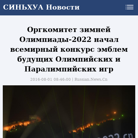
СИНЬХУА Новости
Оргкомитет зимней
Олимпиады-2022 начал
всемирный конкурс эмблем
будущих Олимпийских и
Паралимпийских игр
2016-08-01 08:46:00丨
Russian.News.Cn
и