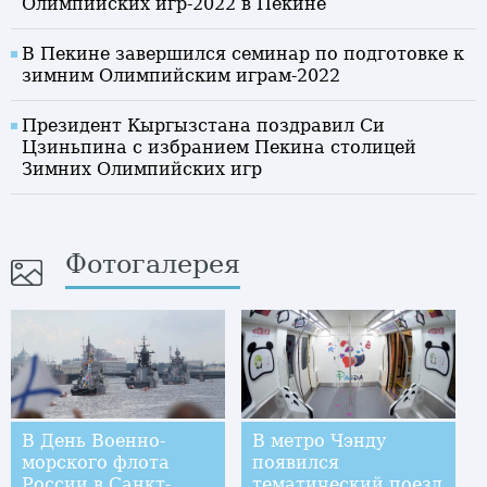
Олимпийских игр-2022 в Пекине
В Пекине завершился семинар по подготовке к
зимним Олимпийским играм-2022
Президент Кыргызстана поздравил Си
Цзиньпина с избранием Пекина столицей
Зимних Олимпийских игр
Фотогалерея
В День Военно-
В метро Чэнду
морского флота
появился
России в Санкт-
тематический поезд