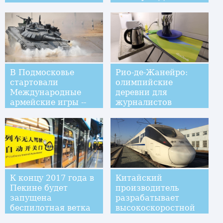
В Подмосковье
Рио-де-Жанейро:
стартовали
олимпийские
Международные
деревни для
армейские игры --
журналистов
2016
К концу 2017 года в
Китайский
Пекине будет
производитель
запущена
разрабатывает
беспилотная ветка
высокоскоростной
метрополитена,
состав,