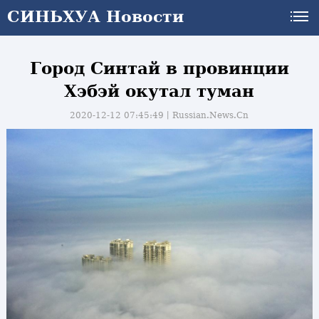
СИНЬХУА Новости
Город Синтай в провинции
Хэбэй окутал туман
2020-12-12 07:45:49丨
Russian.News.Cn
и