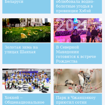
Беларуси
облюбовала водно-
болотные угодья в
провинции Хэбэй
Золотая зима на
В Северной
улицах Шанхая
Македонии
готовятся к встрече
Рождества
Хоккей --
Парк в Чжанцзякоу
Общенациональное
приютил сотни