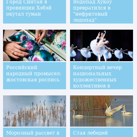
Город Синтай в
Водопад Хукоу
провинции Хэбэй
превратился в
окутал туман
"нефритовый
ледопад"
Российский
Концертный вечер
народный промысел:
национальных
жостовская роспись
художественных
коллективов в
Аомэне
Морозный рассвет в
Стая лебедей