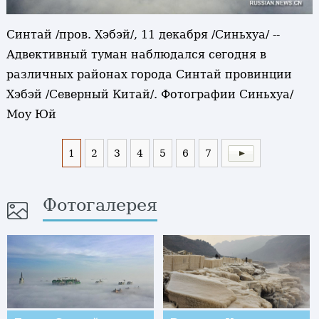
Синтай /пров. Хэбэй/, 11 декабря /Синьхуа/ --
Адвективный туман наблюдался сегодня в
различных районах города Синтай провинции
Хэбэй /Северный Китай/. Фотографии Синьхуа/
Моу Юй
1
2
3
4
5
6
7
Фотогалерея