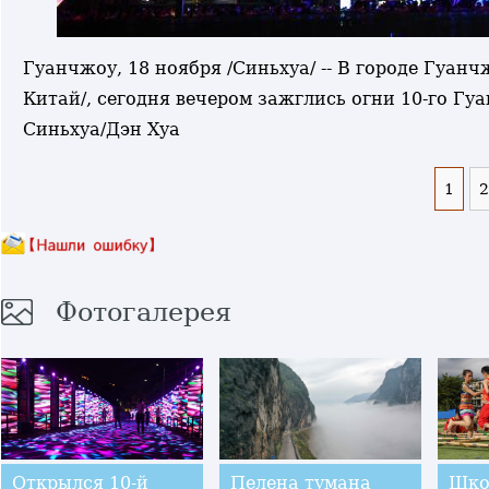
Гуанчжоу, 18 ноября /Синьхуа/ -- В городе Гуа
Китай/, сегодня вечером зажглись огни 10-го Г
Синьхуа/Дэн Хуа
1
2
Фотогалерея
Открылся 10-й
Пелена тумана
Шко