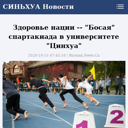
СИНЬХУА Новости
Здоровье нации -- "Босая"
спартакиада в университете
"Цинхуа"
2020-10-15 07:42:16丨
Russian.News.Cn
и