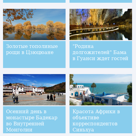
Золотые тополиные
"Родина
рощи в Цзюцюане
долгожителей" Бама
в Гуанси ждет гостей
Осенний день в
Красота Африки в
монастыре Бадекар
объективе
во Внутренней
корреспондентов
Монголии
Синьхуа