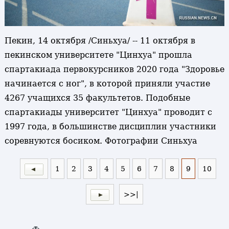
Пекин, 14 октября /Синьхуа/ -- 11 октября в
пекинском университете "Цинхуа" прошла
спартакиада первокурсников 2020 года "Здоровье
начинается с ног", в которой приняли участие
4267 учащихся 35 факультетов. Подобные
спартакиады университет "Цинхуа" проводит с
1997 года, в большинстве дисциплин участники
соревнуются босиком. Фотографии Синьхуа
1
2
3
4
5
6
7
8
9
10
>>|