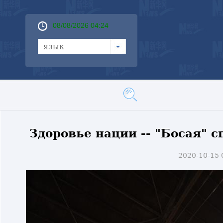
08/08/2026 04:24
язык
Здоровье нации -- "Босая" 
2020-10-15