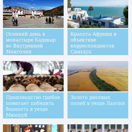
Осенний день в
Красота Африки в
монастыре Бадекар
объективе
во Внутренней
корреспондентов
Монголии
Синьхуа
Производство грибов
Золото рисовых
помогает победить
полей в уезде Лаотин
бедность в уезде
Миншуй