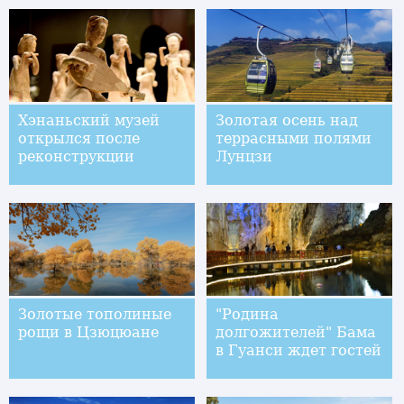
Хэнаньский музей
Золотая осень над
открылся после
террасными полями
реконструкции
Лунцзи
Золотые тополиные
"Родина
рощи в Цзюцюане
долгожителей" Бама
в Гуанси ждет гостей