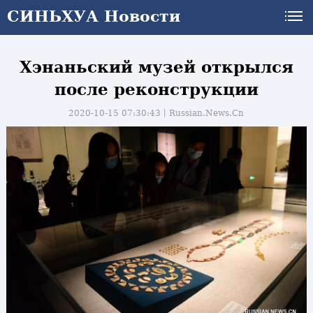
СИНЬХУА Новости
Хэнаньский музей открылся
после реконструкции
2020-10-15 07:30:43丨
Russian.News.Cn
и