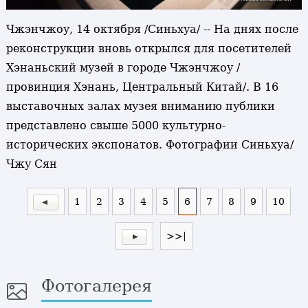
Чжэнчжоу, 14 октября /Синьхуа/ -- На днях после
реконструкции вновь открылся для посетителей
Хэнаньский музей в городе Чжэнчжоу /
провинция Хэнань, Центральный Китай/. В 16
выставочных залах музея вниманию публики
представлено свыше 5000 культурно-
исторических экспонатов. Фотографии Синьхуа/
Чжу Сян
1
2
3
4
5
6
7
8
9
10
>>|
Фотогалерея