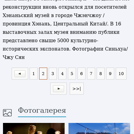
реконструкции вновь открылся для посетителей
Хэнаньский музей в городе Чжэнчжоу /
провинция Хэнань, Центральный Китай/. В 16
выставочных залах музея вниманию публики
представлено свыше 5000 культурно-
исторических экспонатов. Фотографии Синьхуа/
Чжу Сян
1
2
3
4
5
6
7
8
9
10
>>|
Фотогалерея