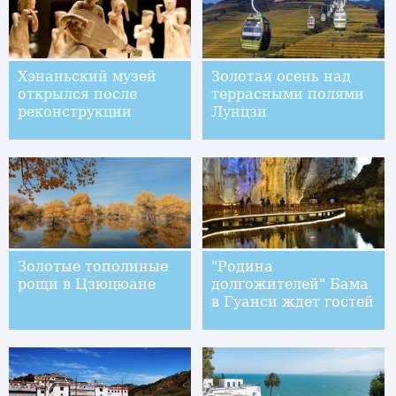
Хэнаньский музей
Золотая осень над
открылся после
террасными полями
реконструкции
Лунцзи
Золотые тополиные
"Родина
рощи в Цзюцюане
долгожителей" Бама
в Гуанси ждет гостей