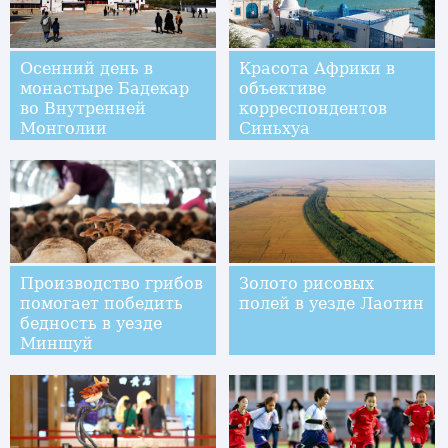
Осенний день в
Красота Африки в
монастыре Бадекар
объективе
во Внутренней
корреспондентов
Монголии
Синьхуа
Производство грибов
Золото рисовых
помогает победить
полей в уезде Лаотин
бедность в уезде
Миншуй