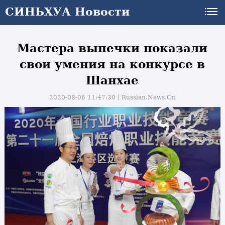
СИНЬХУА Новости
Мастера выпечки показали
свои умения на конкурсе в
Шанхае
2020-08-06 11:47:30丨
Russian.News.Cn
и