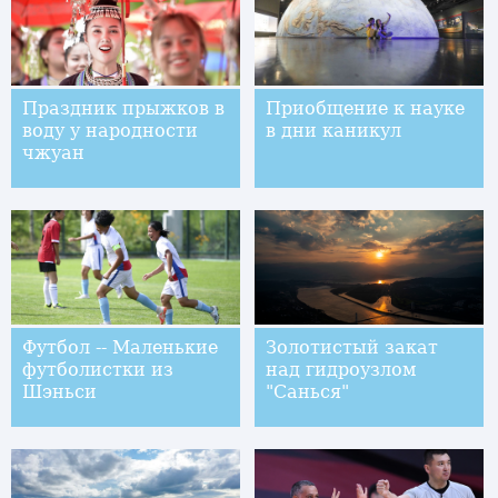
Праздник прыжков в
Приобщение к науке
воду у народности
в дни каникул
чжуан
Футбол -- Маленькие
Золотистый закат
футболистки из
над гидроузлом
Шэньси
"Санься"