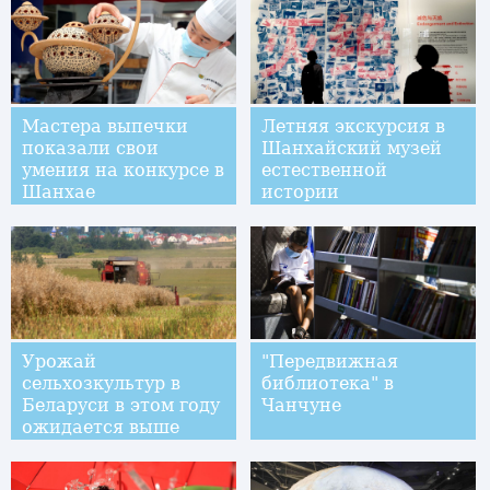
Мастера выпечки
Летняя экскурсия в
показали свои
Шанхайский музей
умения на конкурсе в
естественной
Шанхае
истории
Урожай
"Передвижная
сельхозкультур в
библиотека" в
Беларуси в этом году
Чанчуне
ожидается выше
прошлогоднего