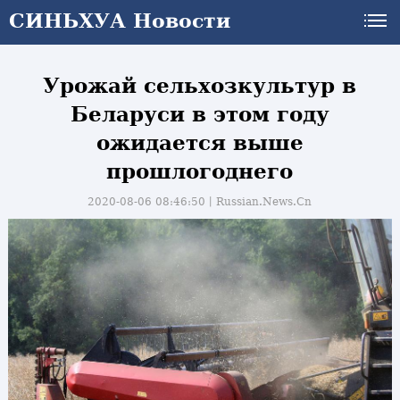
СИНЬХУА Новости
Урожай сельхозкультур в
Беларуси в этом году
ожидается выше
прошлогоднего
2020-08-06 08:46:50丨
Russian.News.Cn
и