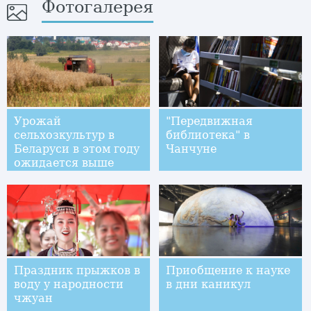
Фотогалерея
Урожай
"Передвижная
сельхозкультур в
библиотека" в
Беларуси в этом году
Чанчуне
ожидается выше
прошлогоднего
Праздник прыжков в
Приобщение к науке
воду у народности
в дни каникул
чжуан