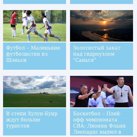
Футбол -- Маленькие
Золотистый закат
футболистки из
над гидроузлом
Шэньси
"Санься"
В степи Хулун-Буир
Баскетбол -- Плей-
ждут больше
офф чемпионата
туристов
CBA: Ляонин Флаин
Леопардс вышел в